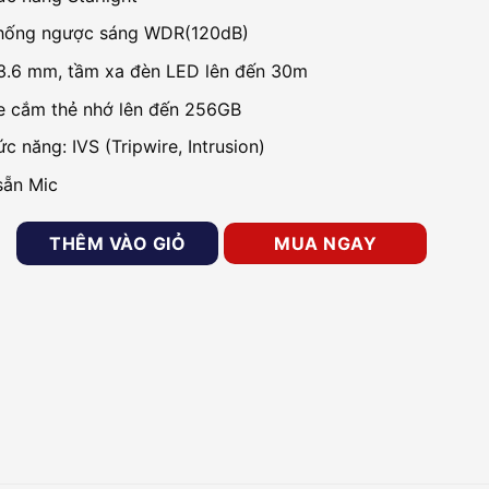
hống ngược sáng WDR(120dB)
3.6 mm, tầm xa đèn LED lên đến 30m
e cắm thẻ nhớ lên đến 256GB
c năng: IVS (Tripwire, Intrusion)
sẵn Mic
ll-Color 4MP KBVISION KX-CF4002N3-A tích hợp micro số lượng
THÊM VÀO GIỎ
MUA NGAY