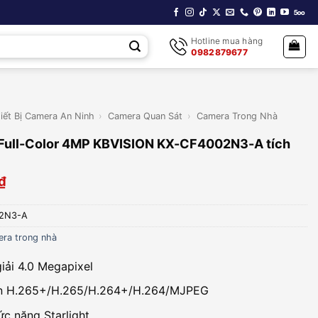
Hotline mua hàng
0982879677
iết Bị Camera An Ninh
›
Camera Quan Sát
›
Camera Trong Nhà
 Full-Color 4MP KBVISION KX-CF4002N3-A tích
₫
2N3-A
ra trong nhà
iải 4.0 Megapixel
n H.265+/H.265/H.264+/H.264/MJPEG
ức năng Starlight