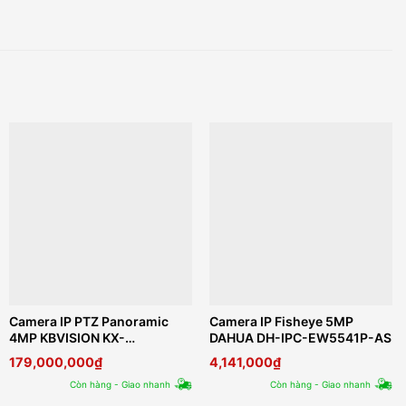
Camera IP PTZ Panoramic
Camera IP Fisheye 5MP
4MP KBVISION KX-
DAHUA DH-IPC-EW5541P-AS
F16440MSPN
179,000,000
₫
4,141,000
₫
Còn hàng - Giao nhanh
Còn hàng - Giao nhanh