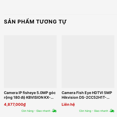
SẢN PHẨM TƯƠNG TỰ
Camera IP fisheye 5.0MP góc
Camera Fish Eye HDTVI 5MP
rộng 180 độ KBVISION KX-
Hikvision DS-2CC52H1T-
E0505FN2
FITS
4,877,000
₫
Liên hệ
Còn hàng - Giao nhanh
Còn hàng - Giao nhanh