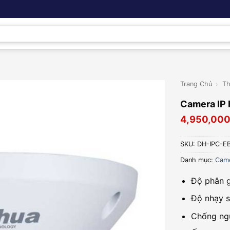
Trang Chủ
›
Th
Camera IP
4,950,00
SKU:
DH-IPC-E
Danh mục:
Came
Độ phân g
Độ nhạy s
Chống ng