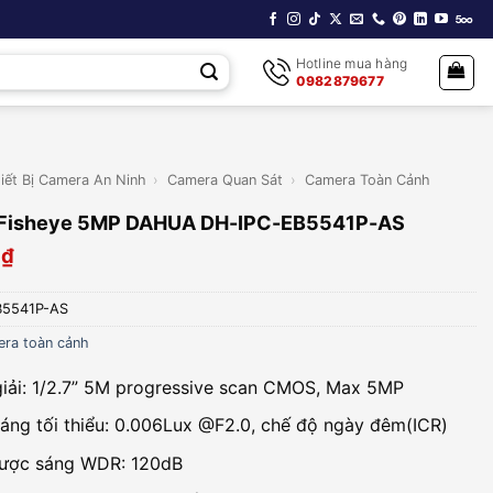
Hotline mua hàng
0982879677
iết Bị Camera An Ninh
›
Camera Quan Sát
›
Camera Toàn Cảnh
 Fisheye 5MP DAHUA DH-IPC-EB5541P-AS
0
₫
B5541P-AS
ra toàn cảnh
iải: 1/2.7” 5M progressive scan CMOS, Max 5MP
áng tối thiểu: 0.006Lux @F2.0, chế độ ngày đêm(ICR)
ược sáng WDR: 120dB