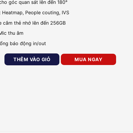
cho góc quan sát lên đến 180°
: Heatmap, People couting, IVS
e cắm thẻ nhớ lên đến 256GB
Mic thu âm
cổng báo động in/out
sheye 5MP DAHUA DH-IPC-EB5541P-AS số lượng
THÊM VÀO GIỎ
MUA NGAY