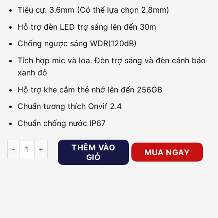
Tiêu cự: 3.6mm (Có thể lựa chọn 2.8mm)
Hỗ trợ đèn LED trợ sáng lên đến 30m
Chống ngược sáng WDR(120dB)
Tích hợp mic và loa. Đèn trợ sáng và đèn cảnh báo
xanh đỏ
Hỗ trợ khe cắm thẻ nhớ lên đến 256GB
Chuẩn tương thích Onvif 2.4
Chuẩn chống nước IP67
Camera IP 4MP Dome DAHUA DH-IPC-HDW3449H-AS-PV số 
THÊM VÀO
MUA NGAY
GIỎ