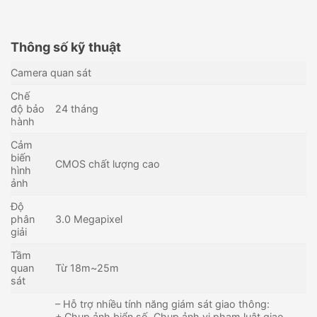
Thông số kỹ thuật
Camera quan sát
Chế
độ bảo
24 tháng
hành
Cảm
biến
CMOS chất lượng cao
hình
ảnh
Độ
phân
3.0 Megapixel
giải
Camera IP cảm biến nhiệt
Camera IP nhận dạng biển số
Tầm
3.0MP Dahua TPC-BF3221-T
2MP HIKVISION DS-
quan
Từ 18m~25m
2CD7A26G0/P-IZS (2.8-
sát
Liên hệ
Liên hệ
12mm)
Còn hàng - Giao nhanh
Còn hàng - Giao nhanh
– Hỗ trợ nhiều tính năng giám sát giao thông:
+ Chụp ảnh biển số, Chụp ảnh vi phạm luật giao