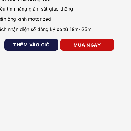
iều tính năng giám sát giao thông
sẵn ống kính motorized
ch nhận diện số đăng ký xe từ 18m~25m
P chuyên dụng cho giao thông KBVISION KX-F3008ITN số lượng
THÊM VÀO GIỎ
MUA NGAY