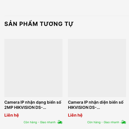
SẢN PHẨM TƯƠNG TỰ
Camera IP nhận dạng biển số
Camera IP nhận diện biển số
2MP HIKVISION DS-
HIKVISION DS-
2CD7A26G0/P-IZS (8-32mm)
2CD7026G0/EP-IH
Liên hệ
Liên hệ
Còn hàng - Giao nhanh
Còn hàng - Giao nhanh