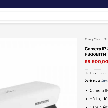
Trang Chủ
›
Th
Camera IP 
F3008ITN
68,900,0
SKU:
KX-F3008
Danh mục:
Came
Camera IP
Hỗ trợ đế
Cảm biến