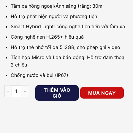
Tầm xa hồng ngoại/Ánh sáng trắng: 30m
Hỗ trợ phát hiện người và phương tiện
Smart Hybrid Light: công nghệ tiên tiến với tầm xa
Công nghệ nén H.265+ hiệu quả
Hỗ trợ thẻ nhớ tối đa 512GB, cho phép ghi video
Tích hợp Micro và Loa báo động. Hỗ trợ đàm thoại
2 chiều
Chống nước và bụi (IP67)
Camera IP 2MP thân trụ HIKVISION DS-2CD1023G2-LIUF/SL s
THÊM VÀO
MUA NGAY
GIỎ