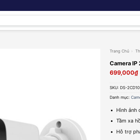
Trang Chủ
›
Th
Camera IP
699,000
₫
SKU:
DS-2CD10
Danh mục:
Came
Hình ảnh 
Tầm xa hồ
Hỗ trợ ph