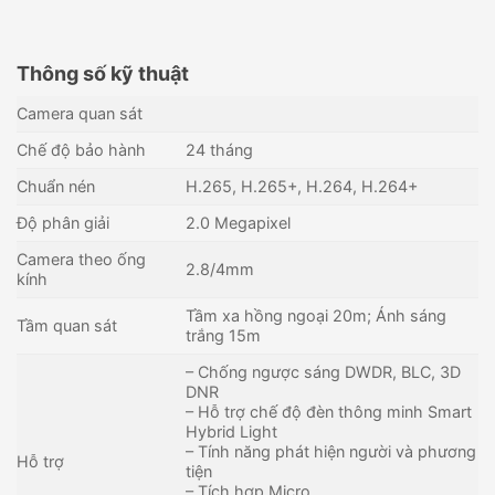
Thông số kỹ thuật
Camera quan sát
Chế độ bảo hành
24 tháng
Chuẩn nén
H.265, H.265+, H.264, H.264+
Độ phân giải
2.0 Megapixel
Camera theo ống
2.8/4mm
kính
Tầm xa hồng ngoại 20m; Ánh sáng
Tầm quan sát
trắng 15m
– Chống ngược sáng DWDR, BLC, 3D
DNR
Đầu ghi hình IP 32 kênh
Camera IP PTZ 2MP DAHUA
– Hỗ trợ chế độ đèn thông minh Smart
DAHUA DHI-NVR608H-32-XI
DH-SD6AL245XA-HNR
Hybrid Light
Liên hệ
32,929,000
₫
– Tính năng phát hiện người và phương
Hỗ trợ
Còn hàng - Giao nhanh
Còn hàng - Giao nhanh
tiện
– Tích hợp Micro