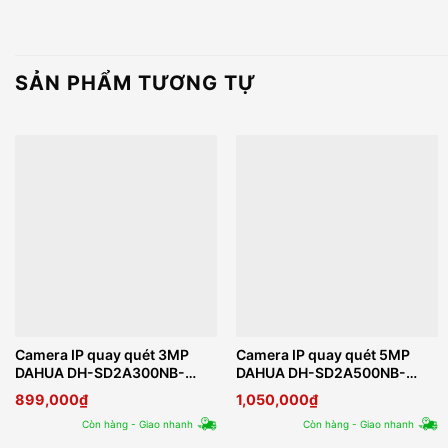
SẢN PHẨM TƯƠNG TỰ
Camera IP quay quét 3MP
Camera IP quay quét 5MP
DAHUA DH-SD2A300NB-
DAHUA DH-SD2A500NB-
GNY-A-PV
GNY-A-PV
899,000
₫
1,050,000
₫
Còn hàng - Giao nhanh
Còn hàng - Giao nhanh