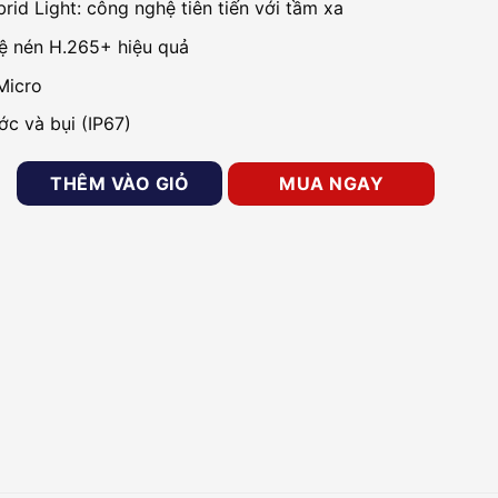
rid Light: công nghệ tiên tiến với tầm xa
ệ nén H.265+ hiệu quả
Micro
c và bụi (IP67)
P thân trụ HIKVISION DS-2CD1021G2-LIU số lượng
THÊM VÀO GIỎ
MUA NGAY