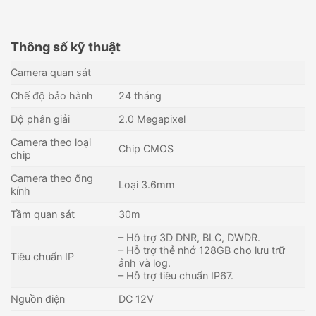
Thông số kỹ thuật
Camera quan sát
Chế độ bảo hành
24 tháng
Độ phân giải
2.0 Megapixel
Camera theo loại
Chip CMOS
chip
Camera theo ống
Loại 3.6mm
kính
Tầm quan sát
30m
– Hỗ trợ 3D DNR, BLC, DWDR.
– Hỗ trợ thẻ nhớ 128GB cho lưu trữ
Camera IP 2MP thân trụ UNV
Camera IP ánh sáng kép
Tiêu chuẩn IP
ảnh và log.
IPC2122TAI3-PF40
thông minh 4MP KBVISION
– Hỗ trợ tiêu chuẩn IP67.
KX-CAiF4003N-DL-AB
988,000
₫
1,890,000
₫
Nguồn điện
DC 12V
Còn hàng - Giao nhanh
Còn hàng - Giao nhanh