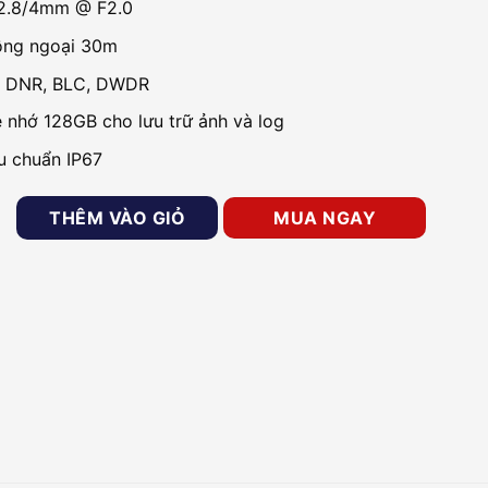
h 2.8/4mm @ F2.0
ồng ngoại 30m
3D DNR, BLC, DWDR
ẻ nhớ 128GB cho lưu trữ ảnh và log
êu chuẩn IP67
0 megapixel HIKVISION DS-2CD1023G0E-IF số lượng
THÊM VÀO GIỎ
MUA NGAY