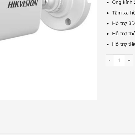
Ống kín
Tầm xa h
Hỗ trợ 
Hỗ trợ th
Hỗ trợ ti
Camera IP 2.