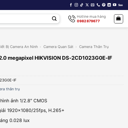
Hotline mua hàng
0982879677
iết Bị Camera An Ninh
›
Camera Quan Sát
›
Camera Thân Trụ
 2.0 megapixel HIKVISION DS-2CD1023G0E-IF
23G0E-IF
ra thân trụ
 hình ảnh 1/2.8″ CMOS
giải 1920×1080/25fps, H.265+
sáng 0.028 lux