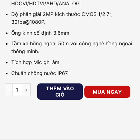
HDCVI/HDTVI/AHD/ANALOG.
Độ phân giải 2MP kích thước CMOS 1/2.7″,
30fps@1080P.
Ống kính cố định 3.6mm.
Tầm xa hồng ngoại 50m với công nghệ hồng ngoại
thông minh.
Tích hợp Mic ghi âm.
Chuẩn chống nước IP67.
Camera HDCVI 2MP DAHUA DH-HAC-HDW1200EMP-A-S5 tích 
THÊM VÀO
MUA NGAY
GIỎ