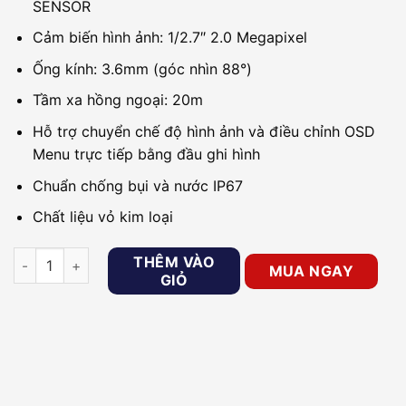
SENSOR
Cảm biến hình ảnh: 1/2.7″ 2.0 Megapixel
Ống kính: 3.6mm (góc nhìn 88°)
Tầm xa hồng ngoại: 20m
Hỗ trợ chuyển chế độ hình ảnh và điều chỉnh OSD
Menu trực tiếp bằng đầu ghi hình
Chuẩn chống bụi và nước IP67
Chất liệu vỏ kim loại
Camera 4in1 Dome 2MP KBVISION KX-Y2002S4 số lượng
THÊM VÀO
MUA NGAY
GIỎ