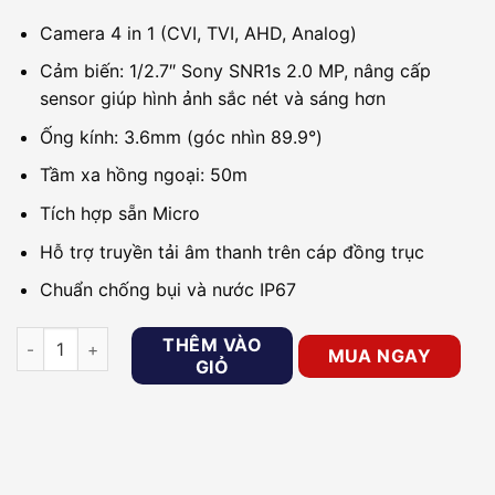
Camera 4 in 1 (CVI, TVI, AHD, Analog)
Cảm biến: 1/2.7″ Sony SNR1s 2.0 MP, nâng cấp
sensor giúp hình ảnh sắc nét và sáng hơn
Ống kính: 3.6mm (góc nhìn 89.9°)
Tầm xa hồng ngoại: 50m
Tích hợp sẵn Micro
Hỗ trợ truyền tải âm thanh trên cáp đồng trục
Chuẩn chống bụi và nước IP67
Camera 4in1 Dome 2MP KBVISION KX-C2004S5-A số lượng
THÊM VÀO
MUA NGAY
GIỎ