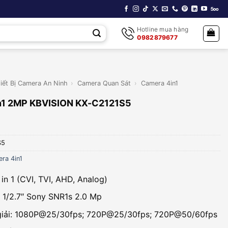
Hotline mua hàng
0982879677
iết Bị Camera An Ninh
›
Camera Quan Sát
›
Camera 4in1
n1 2MP KBVISION KX-C2121S5
S5
ra 4in1
in 1 (CVI, TVI, AHD, Analog)
 1/2.7″ Sony SNR1s 2.0 Mp
giải: 1080P@25/30fps; 720P@25/30fps; 720P@50/60fps