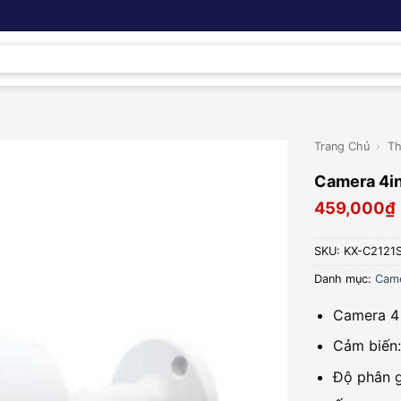
Trang Chủ
›
Th
Camera 4i
459,000
₫
SKU:
KX-C2121
Danh mục:
Came
Camera 4 
Cảm biến:
Độ phân 