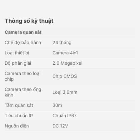
Thông số kỹ thuật
Camera quan sát
Chế độ bảo hành
24 tháng
Loại thiết bị
Camera 4in1
Độ phân giải
2.0 Megapixel
Camera theo loại
Chip CMOS
chip
Camera theo ống
Loại 3.6mm
kính
Tầm quan sát
30m
Camera Full Color 4in1 5MP
Camera 4in1 hồng ngoại 8MP
Tiêu chuẩn IP
Chuẩn IP67
KBVISION KX-CF5101S
KBVISION KX-C8011C
1,231,000
₫
1,100,000
₫
Nguồn điện
DC 12V
Còn hàng - Giao nhanh
Còn hàng - Giao nhanh