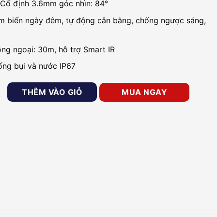
 Cố định 3.6mm góc nhìn: 84°
m biến ngày đêm, tự động cân bằng, chống ngược sáng,
ng ngoại: 30m, hỗ trợ Smart IR
ng bụi và nước IP67
2MP KBVISION KX-C2121S5 số lượng
THÊM VÀO GIỎ
MUA NGAY