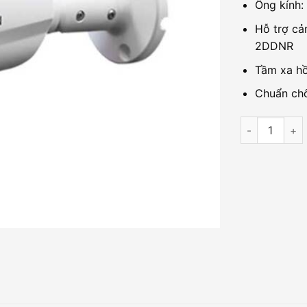
Ống kính:
Hỗ trợ cả
2DDNR
Tầm xa hồ
Chuẩn chố
Camera 4in1 