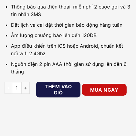
Thông báo qua điện thoại, miễn phí 2 cuộc gọi và 3
tin nhắn SMS
Đặt lịch và cài đặt thời gian báo động hàng tuần
Âm lượng chuông báo lên đến 120DB
App điều khiển trên iOS hoặc Android, chuẩn kết
nối wifi 2.4Ghz
Nguồn điện 2 pin AAA thời gian sử dụng lên đến 6
tháng
Cảm biến cửa RF GOMAN GM-DS361RF số lượng
THÊM VÀO
MUA NGAY
GIỎ