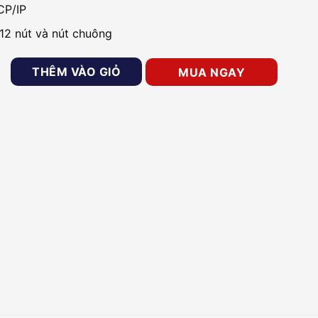
CP/IP
12 nút và nút chuông
vào ra độc lập Hikvision SH-K2T802E số lượng
THÊM VÀO GIỎ
MUA NGAY