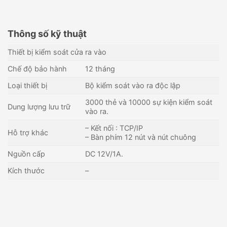
Thông số kỹ thuật
Thiết bị kiểm soát cửa ra vào
Chế độ bảo hành
12 tháng
Loại thiết bị
Bộ kiểm soát vào ra độc lập
3000 thẻ và 10000 sự kiện kiểm soát
Dung lượng lưu trữ
vào ra.
– Kết nối : TCP/IP
Hỗ trợ khác
– Bàn phím 12 nút và nút chuông
Nguồn cấp
DC 12V/1A.
Kích thước
–
Thiết bị kiểm soát cửa độc
Bộ kiểm soát cửa độc lập (1
lập bằng thẻ RONALD JACK
cửa) DAHUA DHI-ASI1212F
SA-31E
980,000
₫
4,242,000
₫
Còn hàng - Giao nhanh
Còn hàng - Giao nhanh