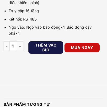
điều khiển chính)
Truy cập 16 tầng
Kết nối: RS-485
Ngõ vào: Ngõ vào báo động×1, Báo động cậy
phá×1
Bộ điều khiển phụ cho thang máy Hikvision DS-K2M0016A số 
THÊM VÀO
MUA NGAY
GIỎ
SẢN PHẨM TƯƠNG TỰ