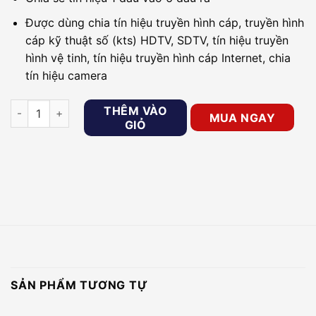
Được dùng chia tín hiệu truyền hình cáp, truyền hình
cáp kỹ thuật số (kts) HDTV, SDTV, tín hiệu truyền
hình vệ tinh, tín hiệu truyền hình cáp Internet, chia
tín hiệu camera
Bộ chia truyền hình cáp PACIFIC 4206AP số lượng
THÊM VÀO
MUA NGAY
GIỎ
SẢN PHẨM TƯƠNG TỰ