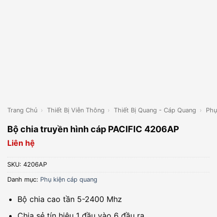
Trang Chủ
›
Thiết Bị Viễn Thông
›
Thiết Bị Quang - Cáp Quang
›
Phụ
Bộ chia truyền hình cáp PACIFIC 4206AP
Liên hệ
SKU:
4206AP
Danh mục:
Phụ kiện cáp quang
Bộ chia cao tần 5-2400 Mhz
Chia sẻ tín hiệu 1 đầu vào 6 đầu ra