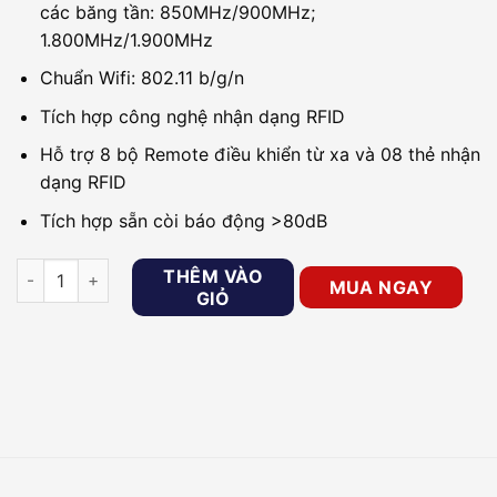
các băng tần: 850MHz/900MHz;
1.800MHz/1.900MHz
Chuẩn Wifi: 802.11 b/g/n
Tích hợp công nghệ nhận dạng RFID
Hỗ trợ 8 bộ Remote điều khiển từ xa và 08 thẻ nhận
dạng RFID
Tích hợp sẵn còi báo động >80dB
Bộ báo trộm không dây PICOTECH PCA-7000WIFI/GSM số lư
THÊM VÀO
MUA NGAY
GIỎ