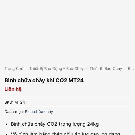
Trang Chủ
›
Thiết Bị Báo Động - Báo Cháy
›
Thiết Bị Báo Cháy
›
Bìn
Bình chữa cháy khí CO2 MT24
Liên hệ
SKU:
MT24
Danh mục:
Bình chữa cháy
Bình chữa cháy CO2 trọng lượng 24kg
Vỏ bình làm bằng thép chịu áp lực cao, có dạng