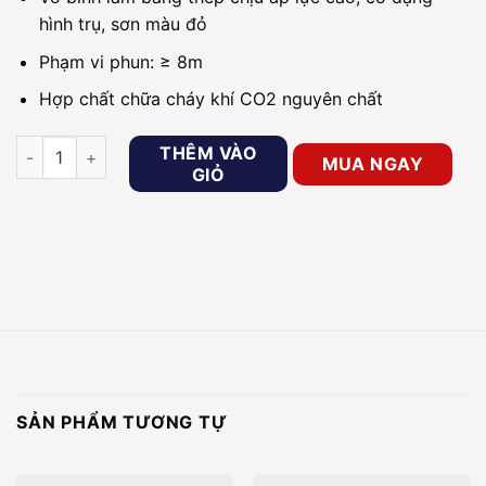
hình trụ, sơn màu đỏ
Phạm vi phun: ≥ 8m
Hợp chất chữa cháy khí CO2 nguyên chất
Bình chữa cháy khí CO2 MT24 số lượng
THÊM VÀO
MUA NGAY
GIỎ
SẢN PHẨM TƯƠNG TỰ