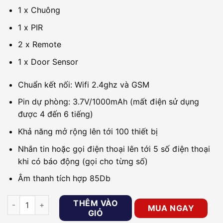
1 x Chuông
1 x PIR
2 x Remote
1 x Door Sensor
Chuẩn kết nối: Wifi 2.4ghz và GSM
Pin dự phòng: 3.7V/1000mAh (mất điện sử dụng
được 4 đến 6 tiếng)
Khả năng mở rộng lên tới 100 thiết bị
Nhắn tin hoặc gọi điện thoại lên tới 5 số điện thoại
khi có báo động (gọi cho từng số)
Âm thanh tích hợp 85Db
Báo động chống trộm GSM/WIFI GOMAN GM-SA353W số lượ
THÊM VÀO
MUA NGAY
GIỎ