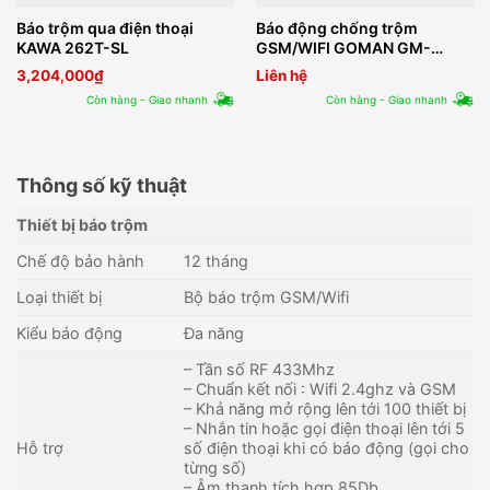
Báo trộm qua điện thoại
Báo động chống trộm
KAWA 262T-SL
GSM/WIFI GOMAN GM-
SA352W
3,204,000
₫
Liên hệ
Còn hàng - Giao nhanh
Còn hàng - Giao nhanh
Thông số kỹ thuật
Thiết bị báo trộm
Chế độ bảo hành
12 tháng
Loại thiết bị
Bộ báo trộm GSM/Wifi
Kiểu báo động
Đa năng
– Tần số RF 433Mhz
– Chuẩn kết nối : Wifi 2.4ghz và GSM
– Khả năng mở rộng lên tới 100 thiết bị
– Nhắn tin hoặc gọi điện thoại lên tới 5
Hỗ trợ
số điện thoại khi có báo động (gọi cho
từng số)
– Âm thanh tích hợp 85Db