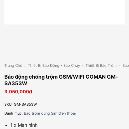
Trang Chủ
›
Thiết Bị Báo Động - Báo Cháy
›
Thiết Bị Báo Trộm
›
Báo
Báo động chống trộm GSM/WIFI GOMAN GM-
SA353W
3,050,000
₫
SKU:
GM-SA353W
Danh mục:
Báo trộm dùng Sim điện thoại
1 x Màn hình