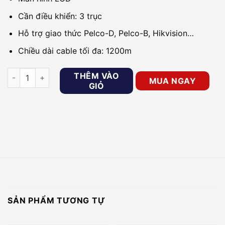
Cần điều khiển: 3 trục
Hỗ trợ giao thức Pelco-D, Pelco-B, Hikvision…
Chiều dài cable tối đa: 1200m
Bàn điều khiển camera HIKVISION DS-1006KI số lượng
THÊM VÀO
MUA NGAY
GIỎ
SẢN PHẨM TƯƠNG TỰ