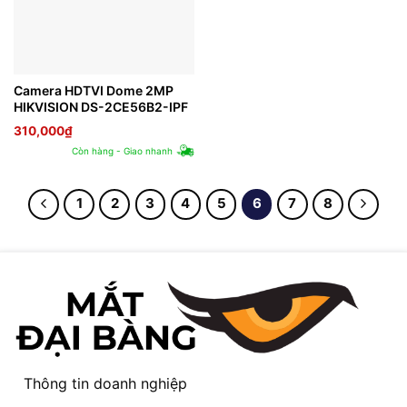
Camera HDTVI Dome 2MP
HIKVISION DS-2CE56B2-IPF
310,000
₫
Còn hàng - Giao nhanh
1
2
3
4
5
6
7
8
Thông tin doanh nghiệp