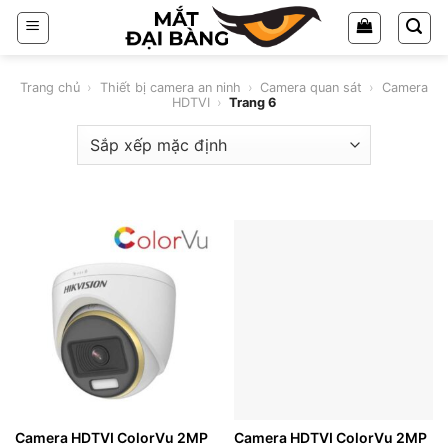
Chuyển
đến
nội
dung
Trang chủ
›
Thiết bị camera an ninh
›
Camera quan sát
›
Camera
HDTVI
›
Trang 6
Camera HDTVI ColorVu 2MP
Camera HDTVI ColorVu 2MP